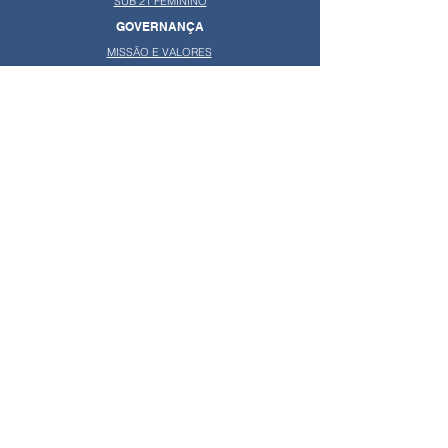
SUB 21 FEMININO
GOVERNANÇA
MISSÃO E VALORES
CÓDIGO DE ÉTICA
ESTATUTO
CONSELHO DIRETOR
ÁREA TÉCNICA
CONTATO
INSCRIÇÕES PRAIA
INSCRIÇÕES QUADRA
MODELOS DOCUMENTOS
CONSELHO FISCAL
ENVIO DE FOTOS
CONSELHO REGIONAL
RELEASES
COMISSÃO DE ATLETAS